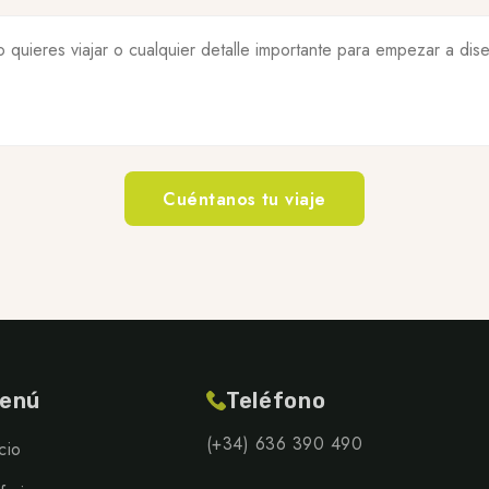
enú
Teléfono
(+34) 636 390 490
icio