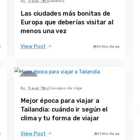
By,
Travel Tips
Destinos
Las ciudades más bonitas de
Europa que deberías visitar al
menos una vez
View Post
d
10 Min Read
21
mayo
By,
Travel Tips
Consejos de viaje
Mejor época para viajar a
Tailandia: cuándo ir según el
clima y tu forma de viajar
View Post
d
11 Min Read