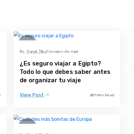
26
junio
By,
Travel Tips
Consejos de viaje
¿Es seguro viajar a Egipto?
Todo lo que debes saber antes
de organizar tu viaje
View Post
d
11 Min Read
02
junio