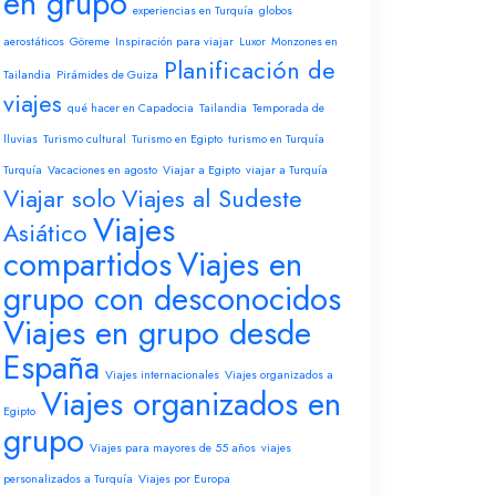
en grupo
experiencias en Turquía
globos
aerostáticos
Göreme
Inspiración para viajar
Luxor
Monzones en
Planificación de
Tailandia
Pirámides de Guiza
viajes
qué hacer en Capadocia
Tailandia
Temporada de
lluvias
Turismo cultural
Turismo en Egipto
turismo en Turquía
Turquía
Vacaciones en agosto
Viajar a Egipto
viajar a Turquía
Viajar solo
Viajes al Sudeste
Viajes
Asiático
compartidos
Viajes en
grupo con desconocidos
Viajes en grupo desde
España
Viajes internacionales
Viajes organizados a
Viajes organizados en
Egipto
grupo
Viajes para mayores de 55 años
viajes
personalizados a Turquía
Viajes por Europa