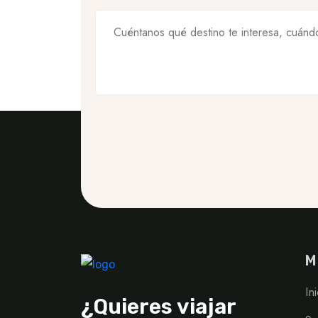
M
In
¿Quieres viajar