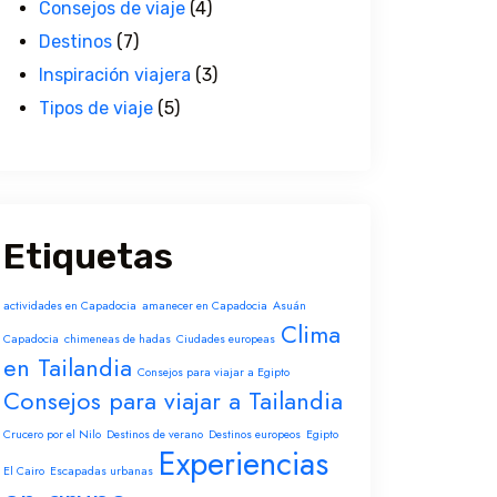
Consejos de viaje
(4)
Destinos
(7)
Inspiración viajera
(3)
Tipos de viaje
(5)
Etiquetas
actividades en Capadocia
amanecer en Capadocia
Asuán
Clima
Capadocia
chimeneas de hadas
Ciudades europeas
en Tailandia
Consejos para viajar a Egipto
Consejos para viajar a Tailandia
Crucero por el Nilo
Destinos de verano
Destinos europeos
Egipto
Experiencias
El Cairo
Escapadas urbanas