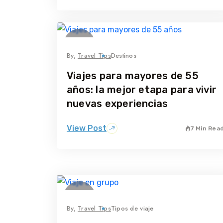
14
mayo
By,
Travel Tips
Destinos
Viajes para mayores de 55
años: la mejor etapa para vivir
nuevas experiencias
View Post
7 Min Rea
05
abril
By,
Travel Tips
Tipos de viaje