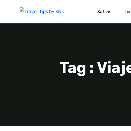
Safaris
Tur
Tag : Via