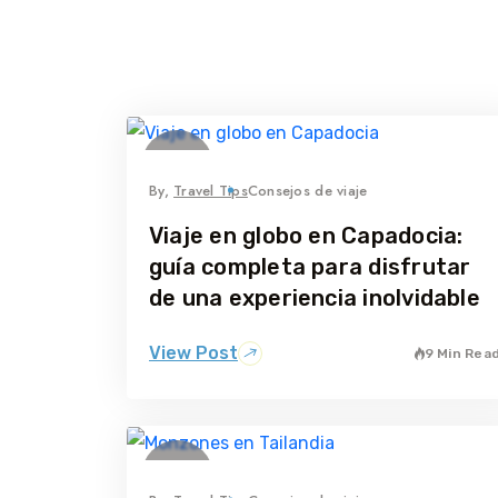
01
julio
By,
Travel Tips
Consejos de viaje
Viaje en globo en Capadocia:
guía completa para disfrutar
de una experiencia inolvidable
View Post
9 Min Rea
11
junio