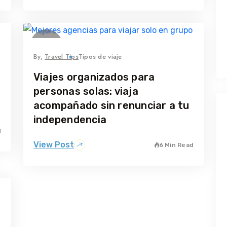
14
abril
By,
Travel Tips
Tipos de viaje
Viajes organizados para
personas solas: viaja
acompañado sin renunciar a tu
independencia
d
View Post
6 Min Read