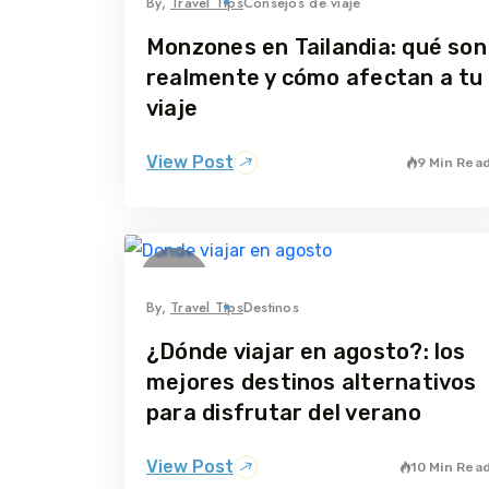
By,
Travel Tips
Consejos de viaje
Monzones en Tailandia: qué son
realmente y cómo afectan a tu
viaje
View Post
9 Min Rea
28
mayo
By,
Travel Tips
Destinos
¿Dónde viajar en agosto?: los
mejores destinos alternativos
para disfrutar del verano
View Post
10 Min Rea